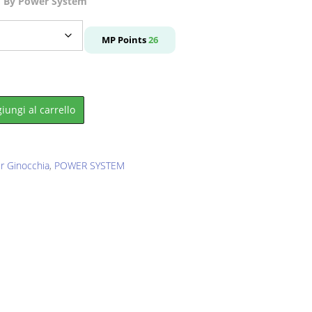
By Power System
.
MP Points
26
iungi al carrello
r Ginocchia
,
POWER SYSTEM