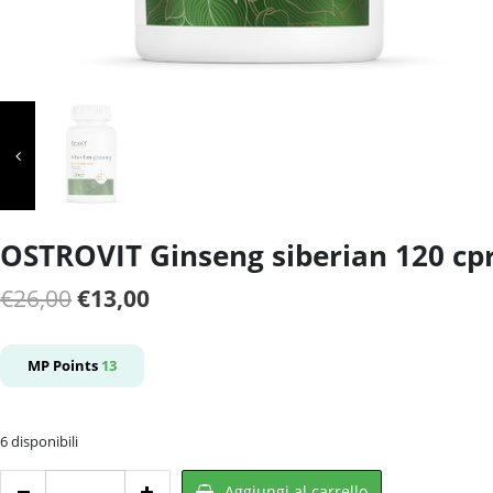
OSTROVIT Ginseng siberian 120 cp
Il
Il
€
26,00
€
13,00
prezzo
prezzo
originale
attuale
MP Points
13
era:
è:
€26,00.
€13,00.
6 disponibili
OSTROVIT
Aggiungi al carrello