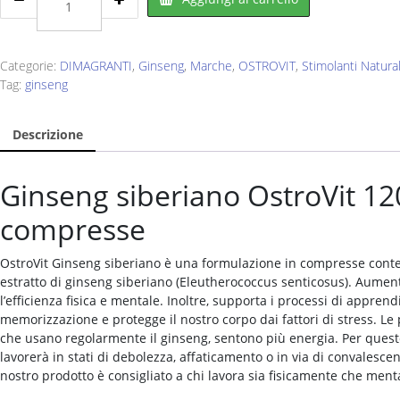
Ginseng
siberian
120
cpr
Categorie:
DIMAGRANTI
,
Ginseng
,
Marche
,
OSTROVIT
,
Stimolanti Natural
quantity
Tag:
ginseng
Descrizione
Ginseng siberiano OstroVit 12
compresse
OstroVit Ginseng siberiano è una formulazione in compresse cont
estratto di ginseng siberiano (Eleutherococcus senticosus). Aumen
l’efficienza fisica e mentale. Inoltre, supporta i processi di appren
memorizzazione e protegge il nostro corpo dai fattori di stress. Le
che usano regolarmente il ginseng, sentono più energia. Per ques
lavorerà in stati di debolezza, affaticamento o in via di convalescenz
nostro prodotto è consigliato a chi lavora sia fisicamente che men