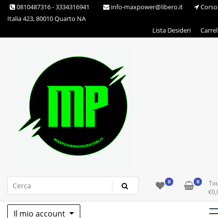
Skip
0810487316 - 3334316941
info-maxpower@libero.it
Corso
to
Italia 423, 80010 Quarto NA
content
Lista Desideri
Carrel
Max Power Integratori
0
0
Tot
€
0,
Il mio account