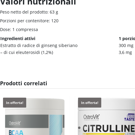
Valori nutrizionali
Peso netto del prodotto: 63 g
Porzioni per contenitore: 120
Dose: 1 compressa
Ingredienti attivi
1 porzi
Estratto di radice di ginseng siberiano
300 mg
– di cui eleuterosidi (1,2%)
3,6 mg
Prodotti correlati
In offerta!
In offerta!