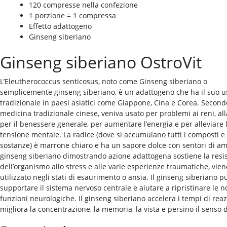
120 compresse nella confezione
1 porzione = 1 compressa
Effetto adattogeno
Ginseng siberiano
Ginseng siberiano OstroVit
L’Eleutherococcus senticosus, noto come Ginseng siberiano o
semplicemente ginseng siberiano, è un adattogeno che ha il suo u
tradizionale in paesi asiatici come Giappone, Cina e Corea. Second
medicina tradizionale cinese, veniva usato per problemi ai reni, all
per il benessere generale, per aumentare l’energia e per alleviare 
tensione mentale. La radice (dove si accumulano tutti i composti e 
sostanze) è marrone chiaro e ha un sapore dolce con sentori di ama
ginseng siberiano dimostrando azione adattogena sostiene la resi
dell’organismo allo stress e alle varie esperienze traumatiche, vien
utilizzato negli stati di esaurimento o ansia. Il ginseng siberiano p
supportare il sistema nervoso centrale e aiutare a ripristinare le n
funzioni neurologiche. Il ginseng siberiano accelera i tempi di reaz
migliora la concentrazione, la memoria, la vista e persino il senso d