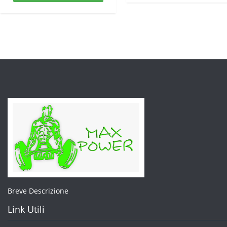
era:
è:
€34,00.
€20
€40,00.
€20,00.
Breve Descrizione
Link Utili