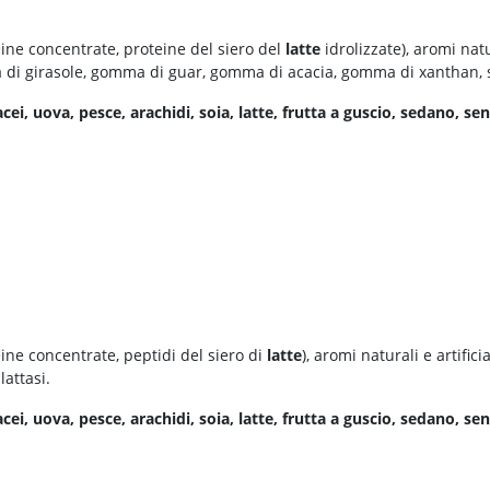
eine concentrate, proteine del siero del
latte
idrolizzate), aromi natur
na di girasole, gomma di guar, gomma di acacia, gomma di xanthan, s
acei, uova, pesce, arachidi, soia, latte, frutta a guscio, sedano, s
eine concentrate, peptidi del siero di
latte
), aromi naturali e artific
lattasi.
acei, uova, pesce, arachidi, soia, latte, frutta a guscio, sedano, s