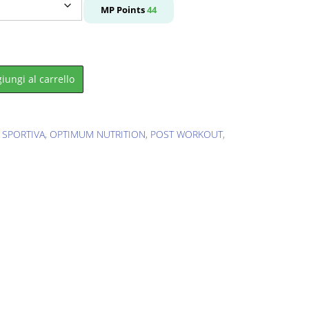
e
MP Points
44
.
iungi al carrello
 SPORTIVA
,
OPTIMUM NUTRITION
,
POST WORKOUT
,