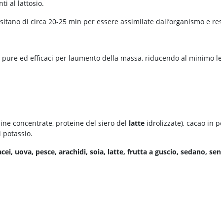
i al lattosio.
sitano di circa 20-25 min per essere assimilate dall’organismo e res
pure ed efficaci per laumento della massa, riducendo al minimo le 
eine concentrate, proteine del siero del
latte
idrolizzate), cacao in p
i potassio.
acei, uova, pesce, arachidi, soia, latte, frutta a guscio, sedano, s