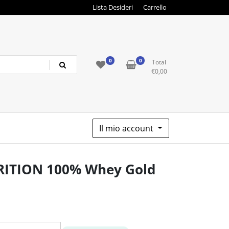
Lista Desideri
Carrello
0
0
Total
€
0,00
Il mio account
ITION 100% Whey Gold
o