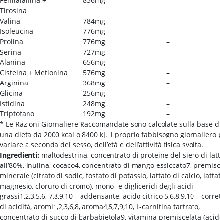
Fenilalanina +
856mg
–
Tirosina
Valina
784mg
–
Isoleucina
776mg
–
Prolina
776mg
–
Serina
727mg
–
Alanina
656mg
–
Cisteina + Metionina
576mg
–
Arginina
368mg
–
Glicina
256mg
–
Istidina
248mg
–
Triptofano
192mg
–
*
Le Razioni Giornaliere Raccomandate sono calcolate sulla base d
una dieta da 2000 kcal o 8400 kJ. Il proprio fabbisogno giornaliero
variare a seconda del sesso, dell’età e dell’attività fisica svolta.
Ingredienti:
maltodestrina, concentrato di proteine ​​del siero di lat
all’80%, inulina, cocaco4, concentrato di mango essiccato7, premisc
minerale (citrato di sodio, fosfato di potassio, lattato di calcio, latta
magnesio, cloruro di cromo), mono- e digliceridi degli acidi
grassi1,2,3,5,6, 7,8,9,10 – addensante, acido citrico 5,6,8,9,10 – corre
di acidità, aromi1,2,3,6,8, aroma4,5,7,9,10, L-carnitina tartrato,
concentrato di succo di barbabietola9, vitamina premiscelata (acid