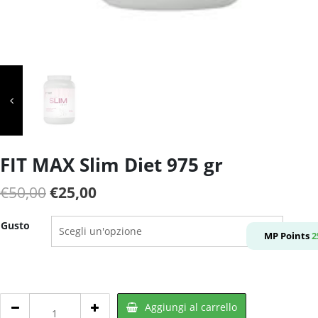
FIT MAX Slim Diet 975 gr
Il
Il
€
50,00
€
25,00
prezzo
prezzo
Gusto
originale
attuale
MP Points
2
era:
è:
€50,00.
€25,00.
FIT
Aggiungi al carrello
MAX