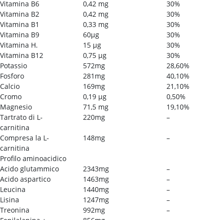
Vitamina B6
0,42 mg
30%
Vitamina B2
0,42 mg
30%
Vitamina B1
0,33 mg
30%
Vitamina B9
60µg
30%
Vitamina H.
15 µg
30%
Vitamina B12
0,75 µg
30%
Potassio
572mg
28,60%
Fosforo
281mg
40,10%
Calcio
169mg
21,10%
Cromo
0,19 µg
0,50%
Magnesio
71,5 mg
19,10%
Tartrato di L-
220mg
–
carnitina
Compresa la L-
148mg
–
carnitina
Profilo aminoacidico
Acido glutammico
2343mg
–
Acido aspartico
1463mg
–
Leucina
1440mg
–
Lisina
1247mg
–
Treonina
992mg
–