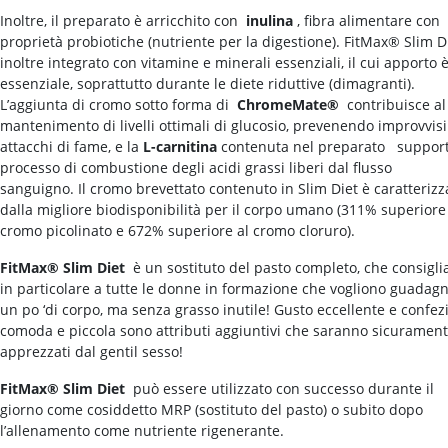
Inoltre, il preparato è arricchito con
inulina
, fibra alimentare con
proprietà probiotiche (nutriente per la digestione). FitMax® Slim D
inoltre integrato con vitamine e minerali essenziali, il cui apporto 
essenziale, soprattutto durante le diete riduttive (dimagranti).
L’aggiunta di cromo sotto forma di
ChromeMate®
contribuisce al
mantenimento di livelli ottimali di glucosio, prevenendo improvvisi
attacchi di fame, e la
L-carnitina
contenuta nel preparato support
processo di combustione degli acidi grassi liberi dal flusso
sanguigno. Il cromo brevettato contenuto in Slim Diet è caratterizz
dalla migliore biodisponibilità per il corpo umano (311% superiore
cromo picolinato e 672% superiore al cromo cloruro).
FitMax® Slim Diet
è un sostituto del pasto completo, che consigl
in particolare a tutte le donne in formazione che vogliono guadag
un po ‘di corpo, ma senza grasso inutile! Gusto eccellente e confez
comoda e piccola sono attributi aggiuntivi che saranno sicuramen
apprezzati dal gentil sesso!
FitMax® Slim Diet
può essere utilizzato con successo durante il
giorno come cosiddetto MRP (sostituto del pasto) o subito dopo
l’allenamento come nutriente rigenerante.