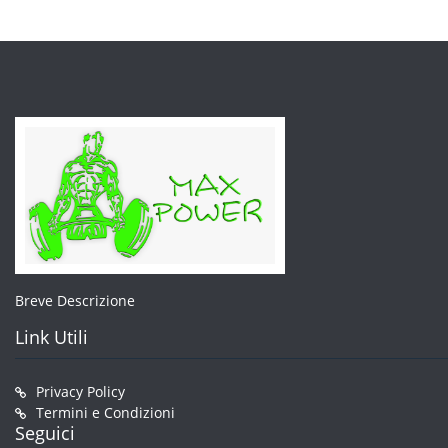
nella
pagina
del
prodotto
Breve Descrizione
Link Utili
Privacy Policy
Termini e Condizioni
Seguici