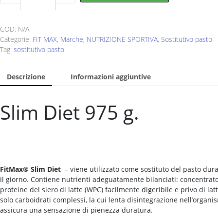
Slim
Diet
975
COD:
N/A
gr
Categorie:
FIT MAX
,
Marche
,
NUTRIZIONE SPORTIVA
,
Sostitutivo pasto
quantity
Tag:
sostitutivo pasto
Descrizione
Informazioni aggiuntive
Slim Diet 975 g.
FitMax® Slim Diet
– viene utilizzato come sostituto del pasto dur
il giorno. Contiene nutrienti adeguatamente bilanciati: concentrato
proteine del siero di latte (WPC) facilmente digeribile e privo di latt
solo carboidrati complessi, la cui lenta disintegrazione nell’organi
assicura una sensazione di pienezza duratura.