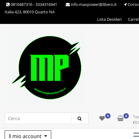
Skip
0810487316 - 3334316941
info-maxpower@libero.it
Corso
to
Italia 423, 80010 Quarto NA
content
Lista Desideri
Carrel
Max Power Integratori
0
0
Tot
€
0,
Il mio account