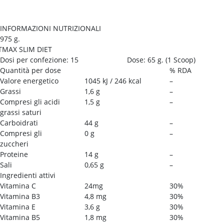
INFORMAZIONI NUTRIZIONALI
975 g.
TMAX SLIM DIET
Dosi per confezione:
15
Dose:
65 g.
(
1 Scoop
)
Quantità per dose
% RDA
Valore energetico
1045 kJ / 246 kcal
–
Grassi
1,6 g
–
Compresi gli acidi
1,5 g
–
grassi saturi
Carboidrati
44 g
–
Compresi gli
0 g
–
zuccheri
Proteine
14 g
–
Sali
0,65 g
–
Ingredienti attivi
Vitamina C
24mg
30%
Vitamina B3
4,8 mg
30%
Vitamina E
3,6 g
30%
Vitamina B5
1,8 mg
30%