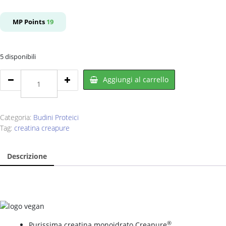
prezzo
prezzo
originale
attuale
MP Points
19
era:
è:
€35,00.
€19,99.
5 disponibili
EUROSUP
Aggiungi al carrello
Crea
Tabs
150
cpr
Categoria:
Budini Proteici
quantity
Tag:
creatina creapure
Descrizione
®
Purissima creatina monoidrato Creapure