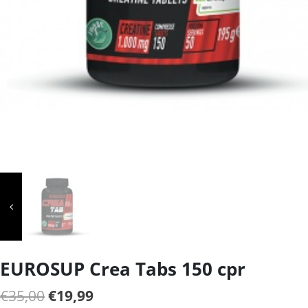
EUROSUP Crea Tabs 150 cpr
Il
Il
€
35,00
€
19,99