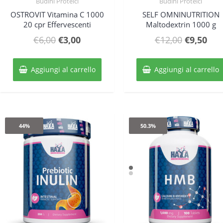
Budini Proteici
Budini Proteici
Quick View
Quick View
OSTROVIT Vitamina C 1000
SELF OMNINUTRITION
20 cpr Effervescenti
Maltodextrin 1000 g
Il
Il
Il
Il
€
6,00
€
3,00
€
12,00
€
9,50
prezzo
prezzo
prezzo
pre
originale
attuale
originale
attu
Aggiungi al carrello
Aggiungi al carrello
era:
è:
era:
è:
€6,00.
€3,00.
€12,00.
€9,
44%
50.3%