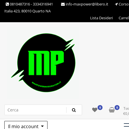
Skip
0810487316 - 3334316941
info-maxpower@libero.it
Corso
to
Italia 423, 80010 Quarto NA
content
Lista Desideri
Carrel
Max Power Integratori
0
0
Tot
€
0,
Il mio account