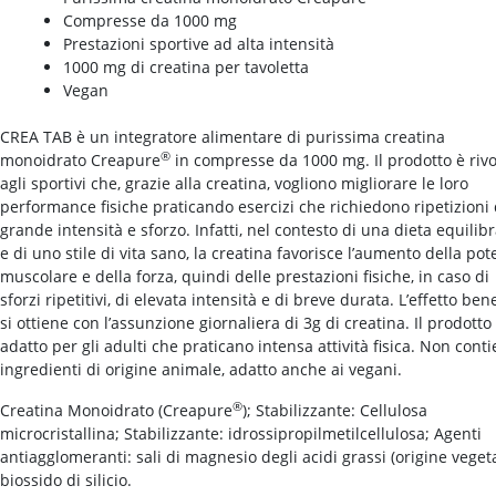
Compresse da 1000 mg
Prestazioni sportive ad alta intensità
1000 mg di creatina per tavoletta
Vegan
CREA TAB è un integratore alimentare di purissima creatina
®
monoidrato Creapure
in compresse da 1000 mg. Il prodotto è rivo
agli sportivi che, grazie alla creatina, vogliono migliorare le loro
performance fisiche praticando esercizi che richiedono ripetizioni 
grande intensità e sforzo. Infatti, nel contesto di una dieta equilib
e di uno stile di vita sano, la creatina favorisce l’aumento della po
muscolare e della forza, quindi delle prestazioni fisiche, in caso di
sforzi ripetitivi, di elevata intensità e di breve durata. L’effetto ben
si ottiene con l’assunzione giornaliera di 3g di creatina. Il prodotto
adatto per gli adulti che praticano intensa attività fisica. Non cont
ingredienti di origine animale, adatto anche ai vegani.
®
Creatina Monoidrato (Creapure
); Stabilizzante: Cellulosa
microcristallina; Stabilizzante: idrossipropilmetilcellulosa; Agenti
antiagglomeranti: sali di magnesio degli acidi grassi (origine vegeta
biossido di silicio.