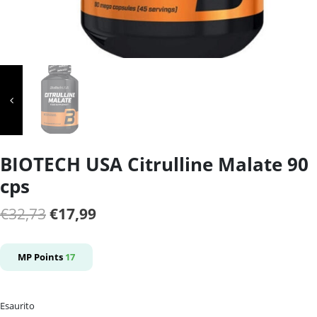
BIOTECH USA Citrulline Malate 90
cps
Il
Il
€
32,73
€
17,99
prezzo
prezzo
originale
attuale
MP Points
17
era:
è:
€32,73.
€17,99.
Esaurito