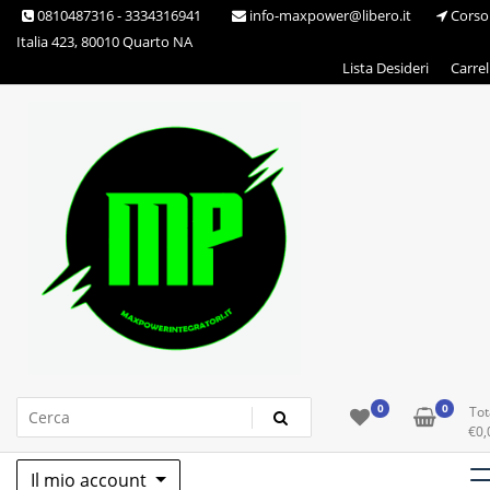
Skip
0810487316 - 3334316941
info-maxpower@libero.it
Corso
to
Italia 423, 80010 Quarto NA
content
Lista Desideri
Carrel
Max Power Integratori
0
0
Tot
€
0,
Il mio account