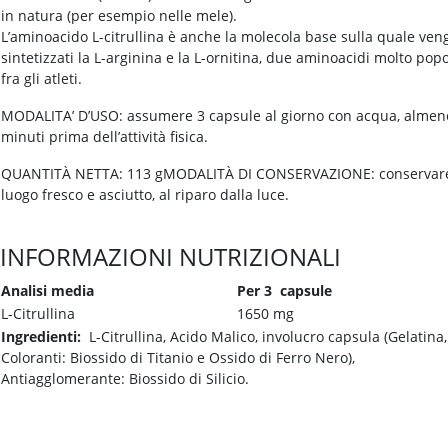
in natura (per esempio nelle mele).
L’aminoacido L-citrullina è anche la molecola base sulla quale ve
sintetizzati la L-arginina e la L-ornitina, due aminoacidi molto popo
fra gli atleti.
MODALITA’ D’USO: assumere 3 capsule al giorno con acqua, almen
minuti prima dell’attività fisica.
QUANTITÀ NETTA: 113 gMODALITÀ DI CONSERVAZIONE: conservare
luogo fresco e asciutto, al riparo dalla luce.
INFORMAZIONI NUTRIZIONALI
Analisi media
Per 3 capsule
L-Citrullina
1650 mg
Ingredienti:
L-Citrullina, Acido Malico, involucro capsula (Gelatina,
Coloranti: Biossido di Titanio e Ossido di Ferro Nero),
Antiagglomerante: Biossido di Silicio.