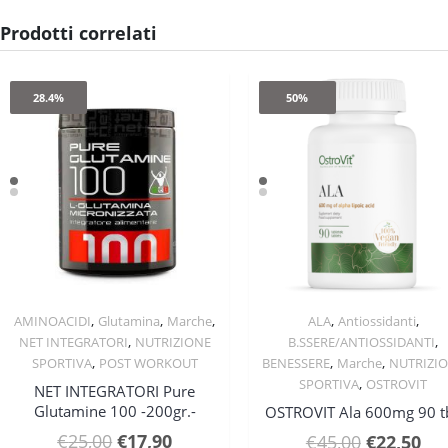
Prodotti correlati
28.4%
50%
,
,
,
,
,
AMINOACIDI
Glutamina
Marche
ALA
Antiossidanti
Quick View
Quick View
,
,
NET INTEGRATORI
NUTRIZIONE
B.SSERE/ANTIOSSIDANTI
,
,
,
SPORTIVA
POST WORKOUT
BENESSERE
Marche
NUTRIZI
,
SPORTIVA
OSTROVIT
NET INTEGRATORI Pure
Glutamine 100 -200gr.-
OSTROVIT Ala 600mg 90 t
Il
Il
€
25,00
€
17,90
Il
Il
€
45,00
€
22,50