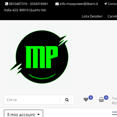
Skip
0810487316 - 3334316941
info-maxpower@libero.it
Corso
to
Italia 423, 80010 Quarto NA
content
Lista Desideri
Carrel
Max Power Integratori
0
0
Tot
€
0,
Il mio account