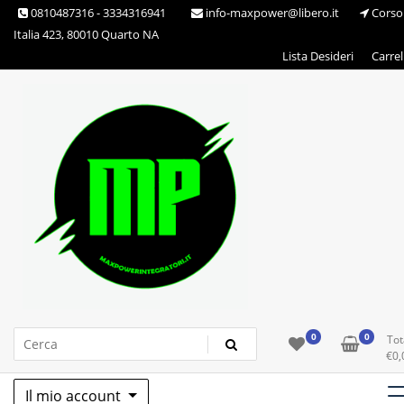
Skip
0810487316 - 3334316941
info-maxpower@libero.it
Corso
to
Italia 423, 80010 Quarto NA
content
Lista Desideri
Carrel
Max Power Integratori
0
0
Tot
€
0,
Il mio account