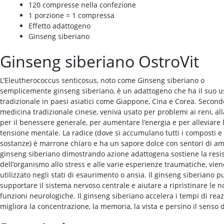
120 compresse nella confezione
1 porzione = 1 compressa
Effetto adattogeno
Ginseng siberiano
Ginseng siberiano OstroVit
L’Eleutherococcus senticosus, noto come Ginseng siberiano o
semplicemente ginseng siberiano, è un adattogeno che ha il suo u
tradizionale in paesi asiatici come Giappone, Cina e Corea. Second
medicina tradizionale cinese, veniva usato per problemi ai reni, all
per il benessere generale, per aumentare l’energia e per alleviare 
tensione mentale. La radice (dove si accumulano tutti i composti e 
sostanze) è marrone chiaro e ha un sapore dolce con sentori di ama
ginseng siberiano dimostrando azione adattogena sostiene la resi
dell’organismo allo stress e alle varie esperienze traumatiche, vien
utilizzato negli stati di esaurimento o ansia. Il ginseng siberiano p
supportare il sistema nervoso centrale e aiutare a ripristinare le n
funzioni neurologiche. Il ginseng siberiano accelera i tempi di reaz
migliora la concentrazione, la memoria, la vista e persino il senso d