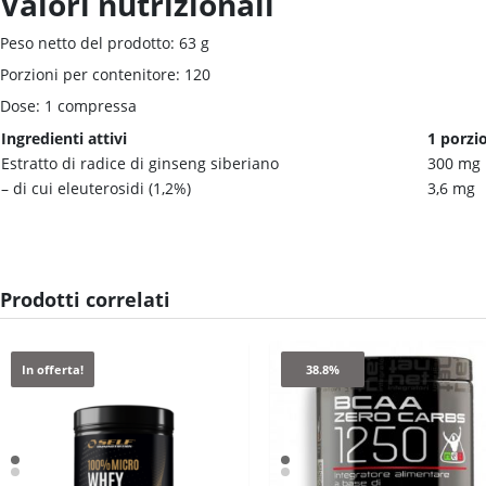
Valori nutrizionali
Peso netto del prodotto: 63 g
Porzioni per contenitore: 120
Dose: 1 compressa
Ingredienti attivi
1 porzi
Estratto di radice di ginseng siberiano
300 mg
– di cui eleuterosidi (1,2%)
3,6 mg
Prodotti correlati
In offerta!
38.8%