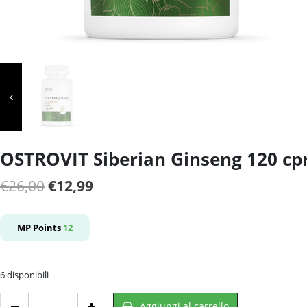
OSTROVIT Siberian Ginseng 120 cp
Il
Il
€
26,00
€
12,99
prezzo
prezzo
originale
attuale
MP Points
12
era:
è:
€26,00.
€12,99.
6 disponibili
OSTROVIT
Aggiungi al carrello