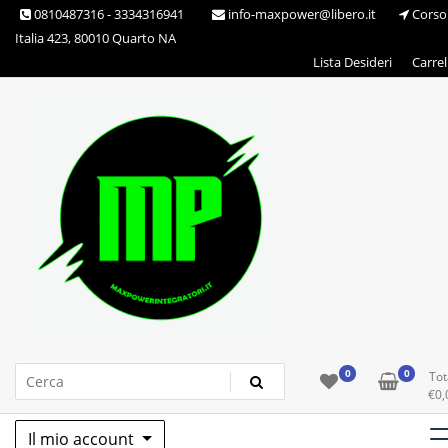
Skip
0810487316 - 3334316941
info-maxpower@libero.it
Corso
to
Italia 423, 80010 Quarto NA
content
Lista Desideri
Carrel
Max Power Integratori
0
0
Tot
€
0,
Il mio account