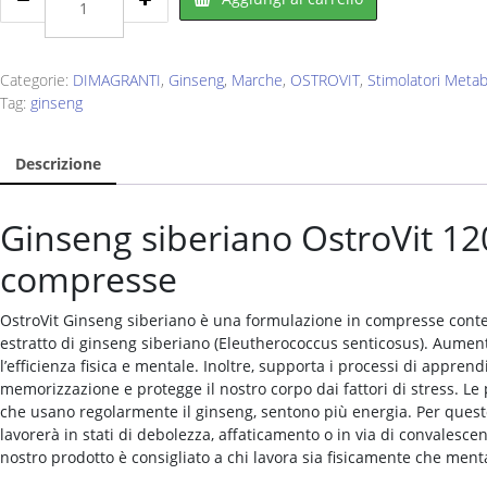
Siberian
Ginseng
120
cpr
Categorie:
DIMAGRANTI
,
Ginseng
,
Marche
,
OSTROVIT
,
Stimolatori Metab
quantity
Tag:
ginseng
Descrizione
Ginseng siberiano OstroVit 12
compresse
OstroVit Ginseng siberiano è una formulazione in compresse cont
estratto di ginseng siberiano (Eleutherococcus senticosus). Aumen
l’efficienza fisica e mentale. Inoltre, supporta i processi di appren
memorizzazione e protegge il nostro corpo dai fattori di stress. Le
che usano regolarmente il ginseng, sentono più energia. Per ques
lavorerà in stati di debolezza, affaticamento o in via di convalescenz
nostro prodotto è consigliato a chi lavora sia fisicamente che men