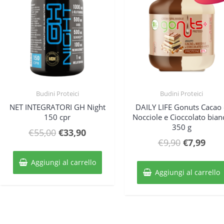
Budini Proteici
Budini Proteici
Quick View
Quick View
NET INTEGRATORI GH Night
DAILY LIFE Gonuts Cacao 
150 cpr
Nocciole e Cioccolato bian
350 g
Il
Il
€
55,00
€
33,90
Il
Il
€
9,90
€
7,99
prezzo
prezzo
prezzo
prez
originale
attuale
Aggiungi al carrello
originale
attu
era:
è:
Aggiungi al carrello
era:
è:
€55,00.
€33,90.
€9,90.
€7,9