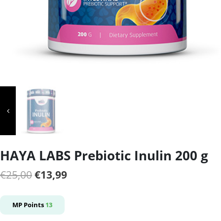
HAYA LABS Prebiotic Inulin 200 g
Il
Il
€
25,00
€
13,99
prezzo
prezzo
originale
attuale
MP Points
13
era:
è: