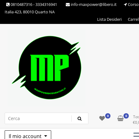
Skip
0810487316 - 3334316941
info-maxpower@libero.it
Corso
to
Italia 423, 80010 Quarto NA
content
Lista Desideri
Carrel
Max Power Integratori
0
0
Tot
€
0,
Il mio account