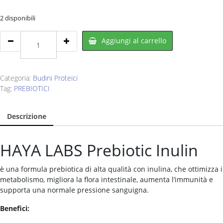
€25,00.
€13,99.
2 disponibili
HAYA
Aggiungi al carrello
LABS
Prebiotic
Inulin
200
Categoria:
Budini Proteici
g
Tag:
PREBIOTICI
quantity
Descrizione
HAYA LABS Prebiotic Inulin
è una formula prebiotica di alta qualità con inulina, che ottimizza i
metabolismo, migliora la flora intestinale, aumenta l’immunità e
supporta una normale pressione sanguigna.
Benefici: