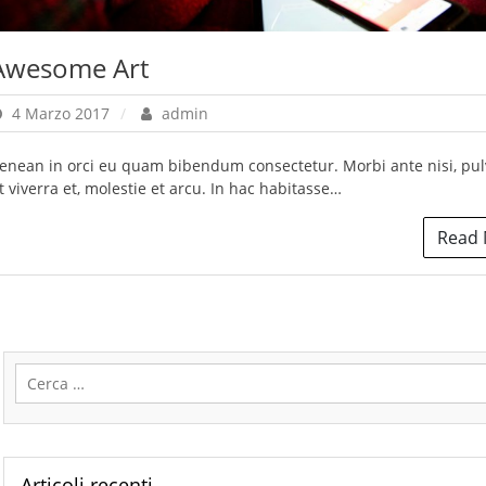
Awesome Art
4 Marzo 2017
admin
enean in orci eu quam bibendum consectetur. Morbi ante nisi, pul
t viverra et, molestie et arcu. In hac habitasse…
Read
Ricerca
per:
Articoli recenti