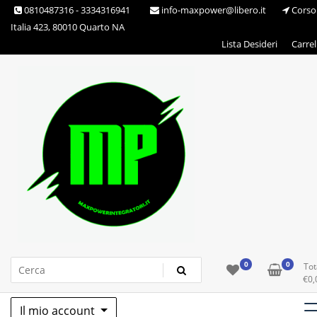
Skip
0810487316 - 3334316941
info-maxpower@libero.it
Corso
to
Italia 423, 80010 Quarto NA
content
Lista Desideri
Carrel
Max Power Integratori
0
0
Tot
€
0,
Il mio account