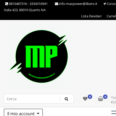
Skip
0810487316 - 3334316941
info-maxpower@libero.it
Corso
to
Italia 423, 80010 Quarto NA
content
Lista Desideri
Carrel
Max Power Integratori
0
0
Tot
€
0,
Il mio account