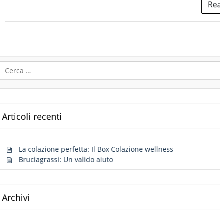
Re
Ricerca
per:
Articoli recenti
La colazione perfetta: Il Box Colazione wellness
Bruciagrassi: Un valido aiuto
Archivi